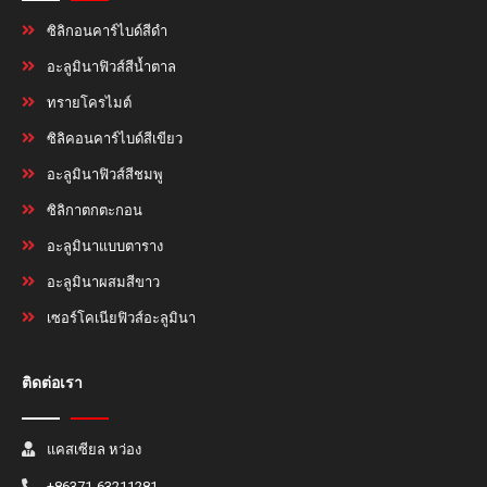
ซิลิกอนคาร์ไบด์สีดำ
อะลูมินาฟิวส์สีน้ำตาล
ทรายโครไมต์
ซิลิคอนคาร์ไบด์สีเขียว
อะลูมินาฟิวส์สีชมพู
ซิลิกาตกตะกอน
อะลูมินาแบบตาราง
อะลูมินาผสมสีขาว
เซอร์โคเนียฟิวส์อะลูมินา
ติดต่อเรา
แคสเซียล หว่อง
+86371-63211281