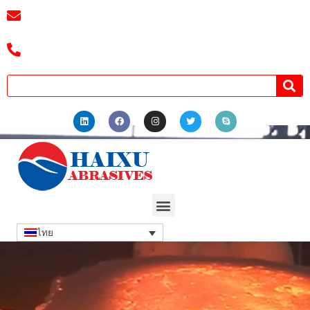
อีเมล์:
3241038404@qq.com
โทรศัพท์ :+8618039336686
ไทย