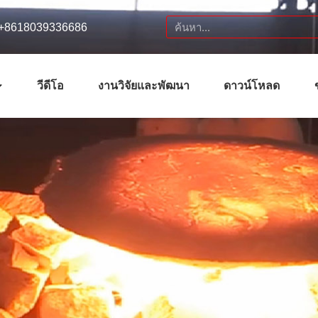
 :+8618039336686
วีดีโอ
งานวิจัยและพัฒนา
ดาวน์โหลด