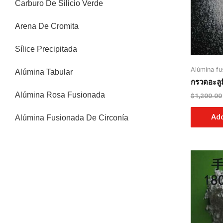
Carburo De Silicio Verde
Arena De Cromita
Sílice Precipitada
Alúmina fu
Alúmina Tabular
กรวดอะลู
Alúmina Rosa Fusionada
$
1,200.00
Add
Alúmina Fusionada De Circonía