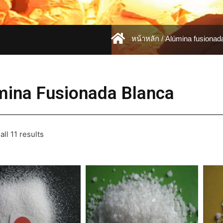
หน้าหลัก
/ Alúmina fusionad
mina Fusionada Blanca
ll 11 results