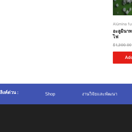
Alúmina fu
อะลูมินา
ไฟ
$
1,300.00
Add
ลิงค์ด่วน :
Shop
งานวิจัยและพัฒนา